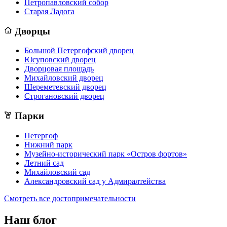
Петропавловский собор
Старая Ладога
Дворцы
Большой Петергофский дворец
Юсуповский дворец
Дворцовая площадь
Михайловский дворец
Шереметевский дворец
Строгановский дворец
Парки
Петергоф
Нижний парк
Музейно-исторический парк «Остров фортов»
Летний сад
Михайловский сад
Александровский сад у Адмиралтейства
Смотреть все достопримечательности
Наш блог