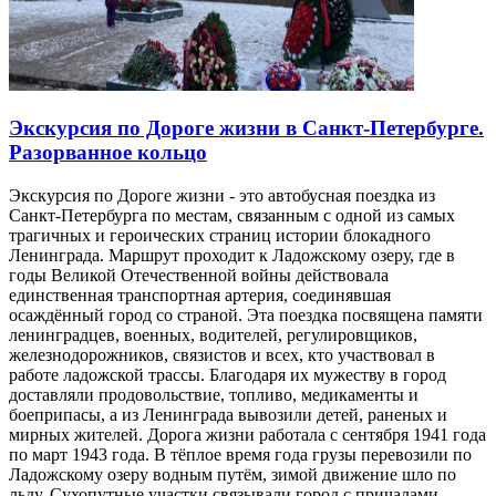
Экскурсия по Дороге жизни в Санкт-Петербурге.
Разорванное кольцо
Экскурсия по Дороге жизни - это автобусная поездка из
Санкт-Петербурга по местам, связанным с одной из самых
трагичных и героических страниц истории блокадного
Ленинграда. Маршрут проходит к Ладожскому озеру, где в
годы Великой Отечественной войны действовала
единственная транспортная артерия, соединявшая
осаждённый город со страной. Эта поездка посвящена памяти
ленинградцев, военных, водителей, регулировщиков,
железнодорожников, связистов и всех, кто участвовал в
работе ладожской трассы. Благодаря их мужеству в город
доставляли продовольствие, топливо, медикаменты и
боеприпасы, а из Ленинграда вывозили детей, раненых и
мирных жителей. Дорога жизни работала с сентября 1941 года
по март 1943 года. В тёплое время года грузы перевозили по
Ладожскому озеру водным путём, зимой движение шло по
льду. Сухопутные участки связывали город с причалами,