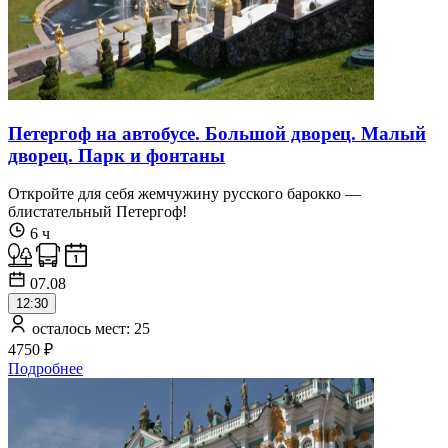
Петергоф на автобусе. Большой дворец. Малый
дворец. Парк и фонтаны
Откройте для себя жемчужину русского барокко —
блистательный Петергоф!
6 ч
07.08
12:30
осталось мест: 25
4750 ₽
Подробнее