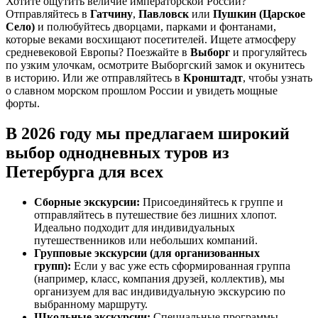
Хотите ощутить величие императорской России?
Отправляйтесь в
Гатчину
,
Павловск
или
Пушкин (Царское
Село)
и полюбуйтесь дворцами, парками и фонтанами,
которые веками восхищают посетителей. Ищете атмосферу
средневековой Европы? Поезжайте в
Выборг
и прогуляйтесь
по узким улочкам, осмотрите Выборгский замок и окунитесь
в историю. Или же отправляйтесь в
Кронштадт
, чтобы узнать
о славном морском прошлом России и увидеть мощные
форты.
В 2026 году мы предлагаем широкий
выбор
однодневных
туров из
Петербурга для всех
Сборные экскурсии:
Присоединяйтесь к группе и
отправляйтесь в путешествие без лишних хлопот.
Идеально подходит для индивидуальных
путешественников или небольших компаний.
Групповые экскурсии (для организованных
групп):
Если у вас уже есть сформированная группа
(например, класс, компания друзей, коллектив), мы
организуем для вас индивидуальную экскурсию по
выбранному маршруту.
Школьные экскурсии:
Специальные программы,