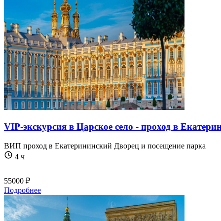
VIP-экскурсия в Царское село - проход в Екатери
ВИП проход в Екатерининский Дворец и посещение парка​​​​
4 ч
55000 ₽
Подробнее