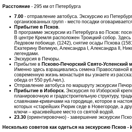
Расстояние
- 295 км от Петербурга
7.00
- отправление автобуса. Экскурсию из Петербург
организованных групп - место посадки оговаривается
Прибытие в Псков
.
В программе экскурсии из Петербурга во Псков: посе
В центре Кремля расположен Троицкий собор. Здесь
Ледовом побоище. (1242), снятие осады Пскова (1581
Екатерину Великую, Александра I, Александра II, Ник
легендами.
Экскурсия в Печоры.
Прибытие в
Псково-Печорский Свято-Успенский 
Именно здесь взращивались семена Православной ве
современную жизнь монастыря вы узнаете из расска
обеда от 550 руб./чел.).
Отправление автобуса по маршруту экскурсии Печоры
Прибытие в
Изборск.
Экскурсия по Изборской крепо
планировочную и градостроительную структуру, трад
славянами-кривичами на городище, которое в насто
которых «старейших Рюрик седе в Новегороде, а друг
ключи – красивейшее место со святой водой.
23.30
(ориентировочно) - завершение экскурсии Пско
Несколько советов как одеться на экскурсию Псков -