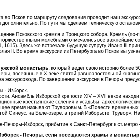
а во Псков по маршруту следования проводит наш экскурсов
 дополнительно. По пути мы сделаем техническую остановку
щение Псковского кремля и Троицкого собора. Кремль (по-п
 торжественными молебнами отмечались все важнейшие соб
, 1615). Здесь же встречали будущую супругу Ивана III при
олая II. Во время экскурсии из Петербурга во Псков вы узна
мужской монастырь
, который ведет свою историю более 5
ры, посеянные в X веке святой равноапостольной княгине
за экскурсовода. По завершении экскурсии в Печоры пред
 - Изборск.
сти. Ансамбль Изборской крепости XIV – XVII веков находи
иционные крестьянские селения и усадьбы, археологически
ящее время называют Труворовым. В «Повести временных ле
ой Синеус, на Беле-озере, а третий Изборьсте, Трувор». Н
в-Печоры-Изборск, прибытие в Санкт-Петербург к ст. метро
 Изборск - Печоры, если посещаются храмы и монастыр