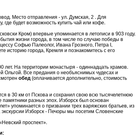
од. Место отправления - ул. Думская, 2 . Для
, где будет возможность купить чай или кофе.
сковски Кром) впервые упоминается в летописи в 903 году.
ытия жизни города, в том числе по случаю победы в
нцессу Софью Палеолог, Ивана Грозного, Петра I,
ете историю города, Кремля и познакомитесь с его
00 лет. На территории монастыря - одиннадцать храмов.
й Ольгой. Все предания о необъяснимых чудесах и
усмотрен
обед
(оплачивается дополнительно, стоимость
тся в 30 км от Пскова и сохранил свою всю тысячелетнюю
е памятники разных эпох. Изборск был основан
т» упоминается о призвании трех варяжских братьев, из
а экскурсии Изборск - Печоры мы посетим Словенские
 «Невский проспект».
и: