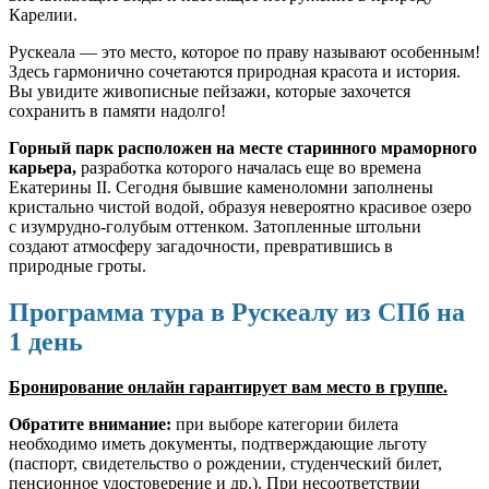
Карелии.
Рускеала — это место, которое по праву называют особенным!
Здесь гармонично сочетаются природная красота и история.
Вы увидите живописные пейзажи, которые захочется
сохранить в памяти надолго!
Горный парк расположен на месте старинного мраморного
карьера,
разработка которого началась еще во времена
Екатерины II. Сегодня бывшие каменоломни заполнены
кристально чистой водой, образуя невероятно красивое озеро
с изумрудно-голубым оттенком. Затопленные штольни
создают атмосферу загадочности, превратившись в
природные гроты.
Программа тура в Рускеалу из СПб на
1 день
Бронирование онлайн гарантирует вам место в группе.
Обратите внимание:
при выборе категории билета
необходимо иметь документы, подтверждающие льготу
(паспорт, свидетельство о рождении, студенческий билет,
пенсионное удостоверение и др.). При несоответствии