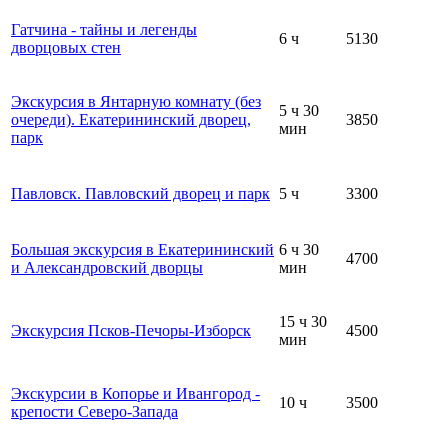
Гатчина ‑ тайны и легенды
6 ч
5130
дворцовых стен
Экскурсия в Янтарную комнату (без
5 ч 30
очереди). Екатерининский дворец,
3850
мин
парк
Павловск. Павловский дворец и парк
5 ч
3300
Большая экскурсия в Екатерининский
6 ч 30
4700
и Александровский дворцы
мин
15 ч 30
Экскурсия Псков‑Печоры-Изборск
4500
мин
Экскурсии в Копорье и Ивангород -
10 ч
3500
крепости Северо-Запада