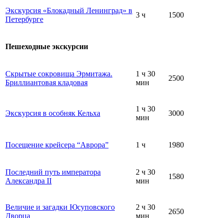
Экскурсия «Блокадный Ленинград» в
3 ч
1500
Петербурге
Пешеходные экскурсии
Скрытые сокровища Эрмитажа.
1 ч 30
2500
Бриллиантовая кладовая
мин
1 ч 30
Экскурсия в особняк Кельха
3000
мин
Посещение крейсера “Аврора”
1 ч
1980
Последний путь императора
2 ч 30
1580
Александра II
мин
Величие и загадки Юсуповского
2 ч 30
2650
Дворца
мин