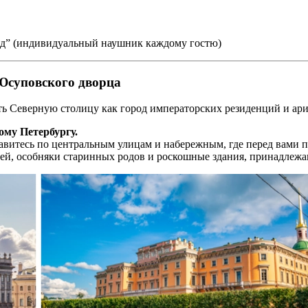
ид” (индивидуальный наушник каждому гостю)
Юсуповского дворца
ь Северную столицу как город императорских резиденций и ари
му Петербургу.
витесь по центральным улицам и набережным, где перед вами п
зей, особняки старинных родов и роскошные здания, принадлеж