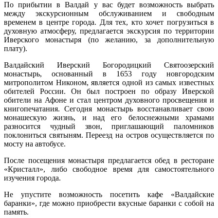
По прибытии в Валдай у вас будет возможность выбрать
между экскурсионным обслуживанием и свободным
временем в центре города. Для тех, кто хочет погрузиться в
духовную атмосферу, предлагается экскурсия по территории
Иверского монастыря (по желанию, за дополнительную
плату).
Валдайский Иверский Богородицкий Святоозерский
монастырь, основанный в 1653 году новгородским
митрополитом Никоном, является одной из самых известных
обителей России. Он был построен по образу Иверской
обители на Афоне и стал центром духовного просвещения и
книгопечатания. Сегодня монастырь восстанавливает свою
монашескую жизнь, и над его белоснежными храмами
разносится чудный звон, приглашающий паломников
поклониться святыням. Переезд на остров осуществляется по
мосту на автобусе.
После посещения монастыря предлагается обед в ресторане
«Кристалл», либо свободное время для самостоятельного
изучения города.
Не упустите возможность посетить кафе «Валдайские
баранки», где можно приобрести вкусные баранки с собой на
память.