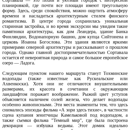
Сортавала — это тихий и уютный городок с интересной
планировкой, где почти все площади имеют треугольную
форму. Здесь, среди спокойствия, можно ощутить атмосферу
времени и насладиться архитектурным стилем финского
романтизма. В центре города сохранилась уникальная
старинная застройка, и во время экскурсии мы увидим такие
памятники архитектуры, как дом Леандера, здание Банка
Финляндии, Водонапорную башню, дом купца Сийтонена и
церковь Иоанна Богослова. Эти здания являются яркими
примерами северной архитектуры и рассказывают о прошлом
города. Однако главной достопримечательностью Сортавала
остается её невероятная природа и самое большое европейское
озеро — Ладога.
Следующим пунктом нашего маршрута станут Тохминские
водопады (также известные как Рускеальские или
Ахвенкоски). Хотя они не отличаются внушительными
размерами, их красота в сочетании с окружающим
ландшафтом поражает воображение. Рыжий цвет уступов
объясняется наличием солей железа, что делает водопады
особенно живописными. Эти места знамениты тем, что здесь
снимались эпизоды фильма «А зори здесь тихие», в частности
сцена купания зенитчицы Камельковой под водопадом, а
также съемки фильма "Темный мир", где была построена
декорация — избушка ведьмы. Этот домик идеально