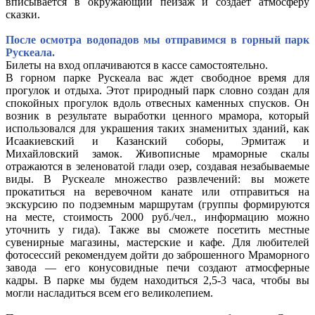
вписывается в окружающий пейзаж и создает атмосферу
сказки.
После осмотра водопадов мы отправимся в горный парк
Рускеала.
Билеты на вход оплачиваются в кассе самостоятельно.
В горном парке Рускеала вас ждет свободное время для
прогулок и отдыха. Этот природный парк словно создан для
спокойных прогулок вдоль отвесных каменных спусков. Он
возник в результате выработки ценного мрамора, который
использовался для украшения таких знаменитых зданий, как
Исаакиевский и Казанский соборы, Эрмитаж и
Михайловский замок. Живописные мраморные скалы
отражаются в зеленоватой глади озер, создавая незабываемые
виды. В Рускеале множество развлечений: вы можете
прокатиться на веревочном канате или отправиться на
экскурсию по подземным маршрутам (группы формируются
на месте, стоимость 2000 руб./чел., информацию можно
уточнить у гида). Также вы сможете посетить местные
сувенирные магазины, мастерские и кафе. Для любителей
фотосессий рекомендуем дойти до заброшенного Мраморного
завода — его конусовидные печи создают атмосферные
кадры. В парке мы будем находиться 2,5-3 часа, чтобы вы
могли насладиться всем его великолепием.