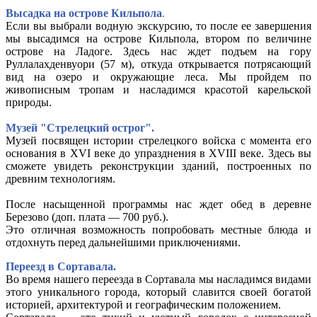
Высадка на острове Кильпола
.
Если вы выбрали водную экскурсию, то после ее завершения
мы высадимся на острове Кильпола, втором по величине
острове на Ладоге. Здесь нас ждет подъем на гору
Руллалахденвуори (57 м), откуда открывается потрясающий
вид на озеро и окружающие леса. Мы пройдем по
живописным тропам и насладимся красотой карельской
природы.
Музей "Стрелецкий острог".
Музей посвящен истории стрелецкого войска с момента его
основания в XVI веке до упразднения в XVIII веке. Здесь вы
сможете увидеть реконструкции зданий, построенных по
древним технологиям.
После насыщенной программы нас ждет обед в деревне
Березово (доп. плата — 700 руб.).
Это отличная возможность попробовать местные блюда и
отдохнуть перед дальнейшими приключениями.
Переезд в Сортавала.
Во время нашего переезда в Сортавала мы насладимся видами
этого уникального города, который славится своей богатой
историей, архитектурой и географическим положением.