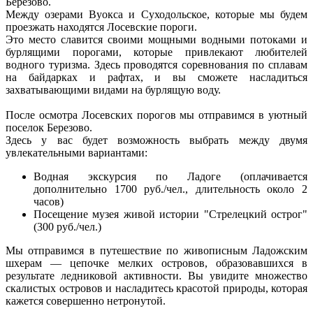
Березово.
Между озерами Вуокса и Суходольское, которые мы будем
проезжать находятся Лосевские пороги.
Это место славится своими мощными водными потоками и
бурлящими порогами, которые привлекают любителей
водного туризма. Здесь проводятся соревнования по сплавам
на байдарках и рафтах, и вы сможете насладиться
захватывающими видами на бурлящую воду.
После осмотра Лосевских порогов мы отправимся в уютный
поселок Березово.
Здесь у вас будет возможность выбрать между двумя
увлекательными вариантами:
Водная экскурсия по Ладоге (оплачивается
дополнительно 1700 руб./чел., длительность около 2
часов)
Посещение музея живой истории "Стрелецкий острог"
(300 руб./чел.)
Мы отправимся в путешествие по живописным Ладожским
шхерам — цепочке мелких островов, образовавшихся в
результате ледниковой активности. Вы увидите множество
скалистых островов и насладитесь красотой природы, которая
кажется совершенно нетронутой.