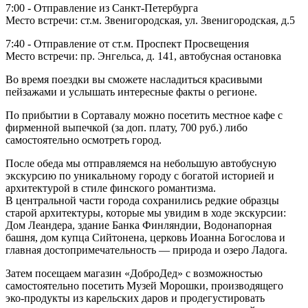
7:00 - Отправление из Санкт-Петербурга
Место встречи: ст.м. Звенигородская, ул. Звенигородская, д.5
7:40 - Отправление от ст.м. Проспект Просвещения
Место встречи: пр. Энгельса, д. 141, автобусная остановка
Во время поездки вы сможете насладиться красивыми
пейзажами и услышать интересные факты о регионе.
По прибытии в Сортавалу можно посетить местное кафе с
фирменной выпечкой (за доп. плату, 700 руб.) либо
самостоятельно осмотреть город.
После обеда мы отправляемся на небольшую автобусную
экскурсию по уникальному городу с богатой историей и
архитектурой в стиле финского романтизма.
В центральной части города сохранились редкие образцы
старой архитектуры, которые мы увидим в ходе экскурсии:
Дом Леандера, здание Банка Финляндии, Водонапорная
башня, дом купца Сийтонена, церковь Иоанна Богослова и
главная достопримечательность — природа и озеро Ладога.
Затем посещаем магазин «ДоброДед» с возможностью
самостоятельно посетить Музей Морошки, производящего
эко-продукты из карельских даров и продегустировать