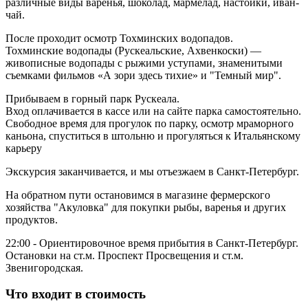
различные виды варенья, шоколад, мармелад, настойки, иван-
чай.
После проходит осмотр Тохминских водопадов.
Тохминские водопады (Рускеальские, Ахвенкоски) —
живописные водопады с рыжими уступами, знаменитыми
съемками фильмов «А зори здесь тихие» и "Темный мир".
Прибываем в горный парк Рускеала.
Вход оплачивается в кассе или на сайте парка самостоятельно.
Свободное время для прогулок по парку, осмотр мраморного
каньона, спуститься в штольню и прогуляться к Итальянскому
карьеру
Экскурсия заканчивается, и мы отъезжаем в Санкт-Петербург.
На обратном пути остановимся в магазине фермерского
хозяйства "Акуловка" для покупки рыбы, варенья и других
продуктов.
22:00 - Ориентировочное время прибытия в Санкт-Петербург.
Остановки на ст.м. Проспект Просвещения и ст.м.
Звенигородская.
Что входит в стоимость