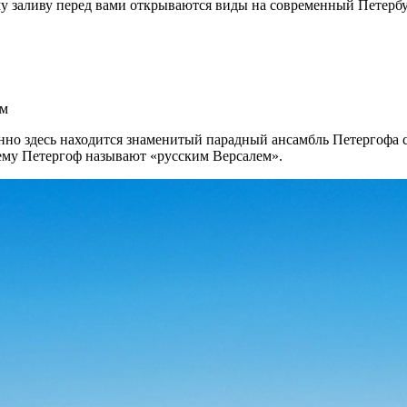
у заливу перед вами открываются виды на современный Петербур
ем
но здесь находится знаменитый парадный ансамбль Петергофа с 
ему Петергоф называют «русским Версалем».