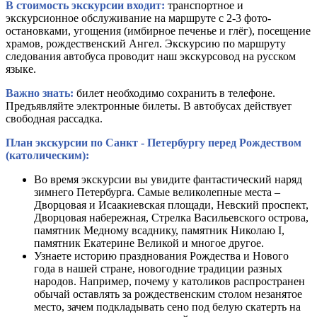
В стоимость экскурсии входит:
транспортное и
экскурсионное обслуживание на маршруте с 2-3 фото-
остановками, угощения (имбирное печенье и глёг), посещение
храмов, рождественский Ангел. Экскурсию по маршруту
следования автобуса проводит наш экскурсовод на русском
языке.
Важно знать:
билет необходимо сохранить в телефоне.
Предъявляйте электронные билеты.
В автобусах действует
свободная рассадка.
План экскурсии по Санкт - Петербургу перед Рождеством
(католическим):
Во время экскурсии вы увидите фантастический наряд
зимнего Петербурга. Самые великолепные места –
Дворцовая и Исаакиевская площади, Невский проспект,
Дворцовая набережная, Стрелка Васильевского острова,
памятник Медному всаднику, памятник Николаю I,
памятник Екатерине Великой и многое другое.
Узнаете историю празднования Рождества и Нового
года в нашей стране, новогодние традиции разных
народов. Например, почему у католиков распространен
обычай оставлять за рождественским столом незанятое
место, зачем подкладывать сено под белую скатерть на