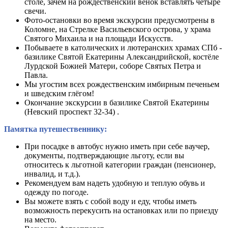
столе, зачем на рождественский венок вставлять четыре
свечи.
Фото-остановки во время экскурсии предусмотрены в
Коломне, на Стрелке Васильевского острова, у храма
Святого Михаила и на площади Искусств.
Побываете в католических и лютеранских храмах СПб -
базилике Святой Екатерины Александрийской, костёле
Лурдской Божией Матери, соборе Святых Петра и
Павла.
Мы угостим всех рождественским имбирным печеньем
и шведским глёгом!
Окончание экскурсии в базилике Святой Екатерины
(Невский проспект 32-34) .
Памятка путешественнику:
При посадке в автобус нужно иметь при себе ваучер,
документы, подтверждающие льготу, если вы
относитесь к льготной категории граждан (пенсионер,
инвалид, и т.д.).
Рекомендуем вам надеть удобную и теплую обувь и
одежду по погоде.
Вы можете взять с собой воду и еду, чтобы иметь
возможность перекусить на остановках или по приезду
на место.