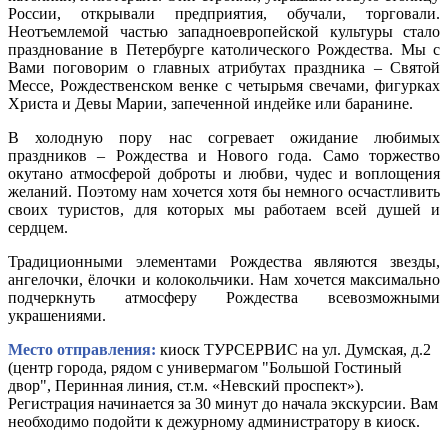
России, открывали предприятия, обучали, торговали.
Неотъемлемой частью западноевропейской культуры стало
празднование в Петербурге католического Рождества. Мы с
Вами поговорим о главных атрибутах праздника – Святой
Мессе, Рождественском венке с четырьмя свечами, фигурках
Христа и Девы Марии, запеченной индейке или баранине.
В холодную пору нас согревает ожидание любимых
праздников – Рождества и Нового года. Само торжество
окутано атмосферой доброты и любви, чудес и воплощения
желаний. Поэтому нам хочется хотя бы немного осчастливить
своих туристов, для которых мы работаем всей душей и
сердцем.
Традиционными элементами Рождества являются звезды,
ангелочки, ёлочки и колокольчики. Нам хочется максимально
подчеркнуть атмосферу Рождества всевозможными
украшениями.
Место отправления:
киоск ТУРСЕРВИС на ул. Думская, д.2
(центр города, рядом с универмагом "Большой Гостиный
двор", Перинная линия, ст.м. «Невский проспект»).
Регистрация начинается за 30 минут до начала экскурсии. Вам
необходимо подойти к дежурному администратору в киоск.