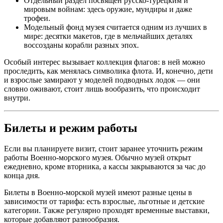
Отдельный раздел посвящён русско-турецким и
мировым войнам: здесь оружие, мундиры и даже
трофеи.
Модельный фонд музея считается одним из лучших в
мире: десятки макетов, где в мельчайших деталях
воссозданы корабли разных эпох.
Особый интерес вызывает коллекция флагов: в ней можно
проследить, как менялась символика флота. И, конечно, дети
и взрослые замирают у моделей подводных лодок — они
словно оживают, стоит лишь вообразить, что происходит
внутри.
Билеты и режим работы
Если вы планируете визит, стоит заранее уточнить режим
работы Военно-морского музея. Обычно музей открыт
ежедневно, кроме вторника, а кассы закрываются за час до
конца дня.
Билеты в Военно-морской музей имеют разные цены в
зависимости от тарифа: есть взрослые, льготные и детские
категории. Также регулярно проходят временные выставки,
которые добавляют разнообразия.