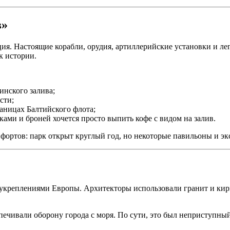
в»
я. Настоящие корабли, орудия, артиллерийские установки и лег
к истории.
нского залива;
сти;
раницах Балтийского флота;
ками и броней хочется просто выпить кофе с видом на залив.
 фортов: парк открыт круглый год, но некоторые павильоны и э
укреплениями Европы. Архитекторы использовали гранит и кир
чивали оборону города с моря. По сути, это был неприступный 