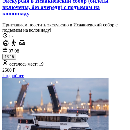
Экскурсия в Исаакиевский собор (билеты
включены, без очереди) с подъемом на
колоннаду
Приглашаем посетить экскурсию в Исаакиевский собор с
подъемом на колоннаду!
1 ч
07.08
13:15
осталось мест: 19
2500 ₽
Подробнее