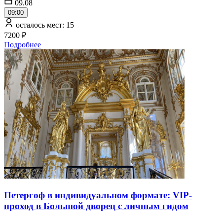
09.08
09:00
осталось мест: 15
7200 ₽
Подробнее
Петергоф в индивидуальном формате: VIP-
проход в Большой дворец с личным гидом