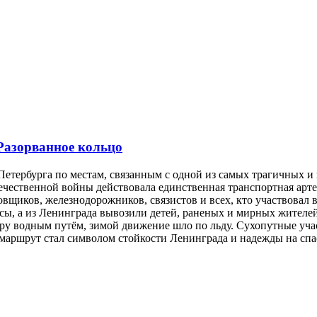
 Разорванное кольцо
-Петербурга по местам, связанным с одной из самых трагичных 
ечественной войны действовала единственная транспортная арте
вщиков, железнодорожников, связистов и всех, кто участвовал в
ы, а из Ленинграда вывозили детей, раненых и мирных жителей.
еру водным путём, зимой движение шло по льду. Сухопутные уча
аршрут стал символом стойкости Ленинграда и надежды на спа