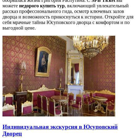
оборвалась жизнь Григория Распутина. С
SPB Ticket
вы
можете
недорого купить тур
, включающий увлекательный
рассказ профессионального гида, осмотр ключевых залов
дворца и возможность прикоснуться к истории. Откройте для
себя мрачные тайны Юсуповского дворца с комфортом и по
выгодной цене.
Индивидуальная экскурсия в Юсуповский
Дворец