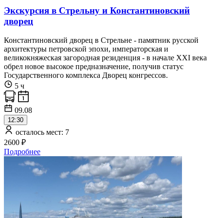
Экскурсия в Стрельну и Константиновский
дворец
Константиновский дворец в Стрельне - памятник русской
архитектуры петровской эпохи, императорская и
великокняжеская загородная резиденция - в начале XXI века
обрел новое высокое предназначение, получив статус
Государственного комплекса Дворец конгрессов.
5 ч
09.08
12:30
осталось мест: 7
2600 ₽
Подробнее