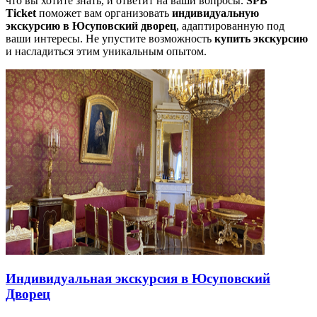
что вы хотите знать, и ответит на ваши вопросы.
SPB
Ticket
поможет вам организовать
индивидуальную
экскурсию в Юсуповский дворец
, адаптированную под
ваши интересы. Не упустите возможность
купить экскурсию
и насладиться этим уникальным опытом.
Индивидуальная экскурсия в Юсуповский
Дворец