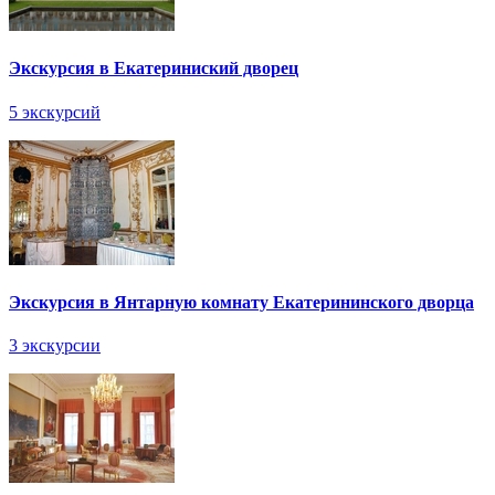
Экскурсия в Екатериниский дворец
5 экскурсий
Экскурсия в Янтарную комнату Екатерининского дворца
3 экскурсии