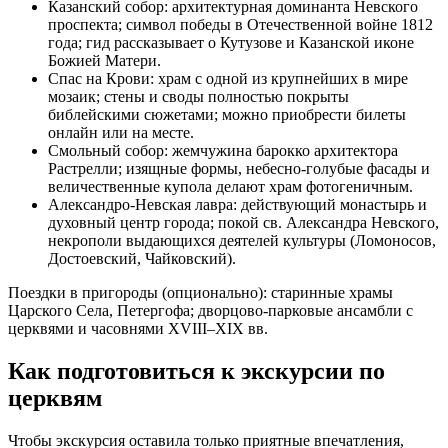
Казанский собор: архитектурная доминанта Невского
проспекта; символ победы в Отечественной войне 1812
года; гид рассказывает о Кутузове и Казанской иконе
Божией Матери.
Спас на Крови: храм с одной из крупнейших в мире
мозаик; стены и своды полностью покрыты
библейскими сюжетами; можно приобрести билеты
онлайн или на месте.
Смольный собор: жемчужина барокко архитектора
Растрелли; изящные формы, небесно-голубые фасады и
величественные купола делают храм фотогеничным.
Александро-Невская лавра: действующий монастырь и
духовный центр города; покой св. Александра Невского,
некрополи выдающихся деятелей культуры (Ломоносов,
Достоевский, Чайковский).
Поездки в пригороды (опционально): старинные храмы
Царского Села, Петергофа; дворцово-парковые ансамбли с
церквями и часовнями XVIII–XIX вв.
Как подготовиться к экскурсии по
церквям
Чтобы экскурсия оставила только приятные впечатления,