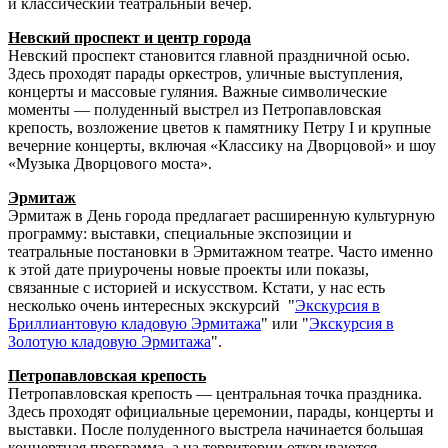
и классический театральный вечер.
Невский проспект и центр города
Невский проспект становится главной праздничной осью.
Здесь проходят парады оркестров, уличные выступления,
концерты и массовые гуляния. Важные символические
моменты — полуденный выстрел из Петропавловская
крепость, возложение цветов к памятнику Петру I и крупные
вечерние концерты, включая «Классику на Дворцовой» и шоу
«Музыка Дворцового моста».
Эрмитаж
Эрмитаж в День города предлагает расширенную культурную
программу: выставки, специальные экспозиции и
театральные постановки в Эрмитажном театре. Часто именно
к этой дате приурочены новые проекты или показы,
связанные с историей и искусством. Кстати, у нас есть
несколько очень интересных экскурсий "
Экскурсия в
Бриллиантовую кладовую Эрмитажа
" или "
Экскурсия в
Золотую кладовую Эрмитажа
".
Петропавловская крепость
Петропавловская крепость — центральная точка праздника.
Здесь проходят официальные церемонии, парады, концерты и
выставки. После полуденного выстрела начинается большая
концертная программа, а на территории открываются