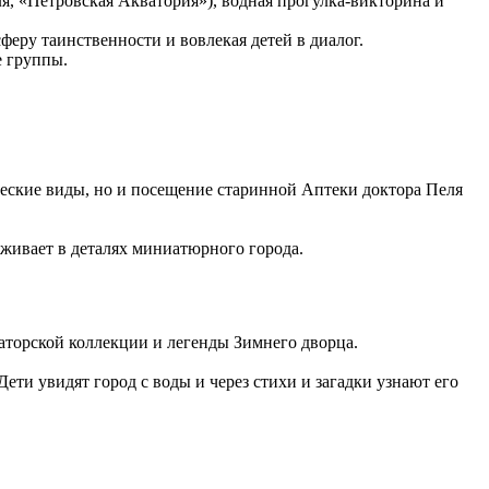
, «Петровская Акватория»), водная прогулка-викторина и
феру таинственности и вовлекая детей в диалог.
е группы.
еские виды, но и посещение старинной Аптеки доктора Пеля
живает в деталях миниатюрного города.
аторской коллекции и легенды Зимнего дворца.
ти увидят город с воды и через стихи и загадки узнают его