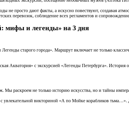
шеходных экскурсий, посещение необычных музеев (Аптека Пеля
ды не просто дают факты, а искусно повествуют, создавая атмос
тских перевозок, соблюдение всех регламентов и сопровождени
: мифы и легенды» на 3 дня
 Легенды старого города». Маршрут включает не только классич
ская Акватория» с экскурсией «Легенды Петербурга». История о
. Мы раскроем не только историю искусства, но и тайны импер
 с увлекательной викториной «А по Мойке корабликов тьма…». Де