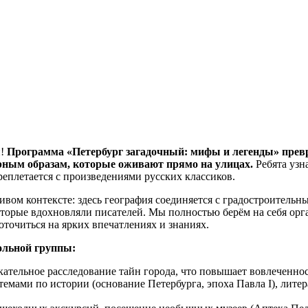
и!
Программа «Петербург загадочный: мифы и легенды» превр
рным образам, которые оживают прямо на улицах.
Ребята узн
еплетается с произведениями русских классиков.
вом контексте: здесь география соединяется с градостроитель
оторые вдохновляли писателей. Мы полностью берём на себя орг
оточиться на ярких впечатлениях и знаниях.
ольной группы:
кательное расследование тайн города, что повышает вовлеченнос
мами по истории (основание Петербурга, эпоха Павла I), литер