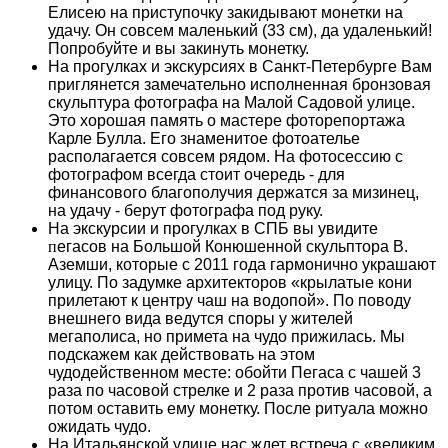
Елисею на приступочку закидывают монетки на
удачу. Он совсем маленький (33 см), да удаленький!
Попробуйте и вы закинуть монетку.
На
прогулках и экскурсиях в Санкт-Петербурге
Вам
приглянется замечательно исполненная бронзовая
скульптура фотографа на Малой Садовой улице.
Это хорошая память о мастере фоторепортажа
Карле Булла. Его знаменитое фотоателье
располагается совсем рядом. На фотосессию с
фотографом всегда стоит очередь - для
финансового благополучия держатся за мизинец,
на удачу - берут фотографа под руку.
На экскурсии и прогулках в СПБ вы увидите
п
егасов на Большой Конюшенной скульптора В.
Аземши, которые с 2011 года гармонично украшают
улицу. По задумке архитекторов «крылатые кони
прилетают к центру чаш на водопой». По поводу
внешнего вида ведутся споры у жителей
мегаполиса, но примета на чудо прижилась. Мы
подскажем как действовать на этом
чудодейственном месте: обойти Пегаса с чашей 3
раза по часовой стрелке и 2 раза против часовой, а
потом оставить ему монетку. После ритуала можно
ожидать чудо.
На Итальянской улице нас ждет встреча с «великим