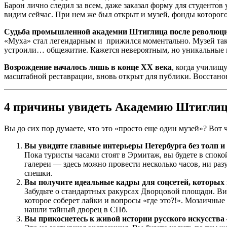
Барон лично следил за всем, даже заказал форму для студенто
видим сейчас. При нем же был открыт и музей, фонды которого
Судьба промышленной академии Штиглица после революции
«Муха» стал легендарным и прижился моментально. Музей такж
устроили… общежитие. Кажется невероятным, но уникальные и
Возрождение началось лишь в конце XX века
, когда училищ
масштабной реставрации, вновь открыт для публики. Восстано
4 причины увидеть Академию Штиглиц
Вы до сих пор думаете, что это «просто еще один музей»? Вот 
Вы увидите главные интерьеры Петербурга без толп и 
Пока туристы часами стоят в Эрмитаж, вы будете в спок
галереи — здесь можно провести несколько часов, ни раз
спешки.
Вы получите идеальные кадры для соцсетей, которых н
Забудьте о стандартных ракурсах Дворцовой площади. Ви
которое соберет лайки и вопросы «где это?!». Мозаичные
нашли тайный дворец в СПб.
Вы прикоснетесь к живой истории русского искусства