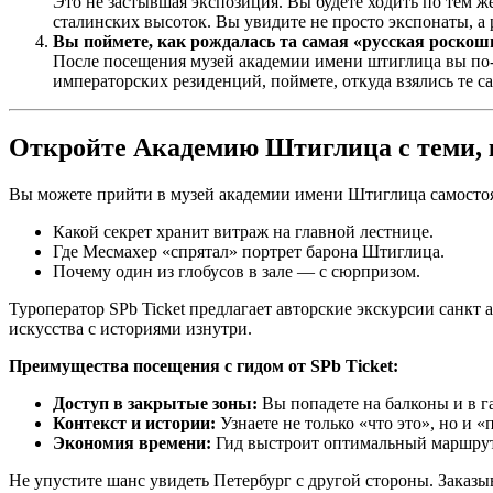
Это не застывшая экспозиция. Вы будете ходить по тем 
сталинских высоток. Вы увидите не просто экспонаты, а
Вы поймете, как рождалась та самая «русская роскош
После посещения музей академии имени штиглица вы по-н
императорских резиденций, поймете, откуда взялись те 
Откройте Академию Штиглица с теми, к
Вы можете прийти в музей академии имени Штиглица самостояте
Какой секрет хранит витраж на главной лестнице.
Где Месмахер «спрятал» портрет барона Штиглица.
Почему один из глобусов в зале — с сюрпризом.
Туроператор SPb Ticket предлагает авторские экскурсии санкт
искусства с историями изнутри.
Преимущества посещения с гидом от SPb Ticket:
Доступ в закрытые зоны:
Вы попадете на балконы и в г
Контекст и истории:
Узнаете не только «что это», но и 
Экономия времени:
Гид выстроит оптимальный маршрут,
Не упустите шанс увидеть Петербург с другой стороны. Заказ