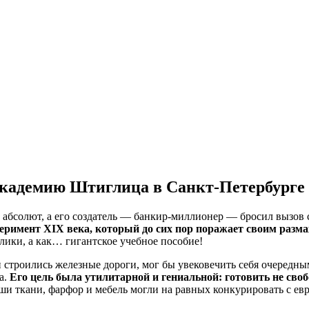
Академию Штиглица в Санкт-Петербурге
в абсолют, а его создатель — банкир-миллионер — бросил вызов 
римент XIX века, который до сих пор поражает своим разм
лики, а как… гигантское учебное пособие!
 строились железные дороги, мог бы увековечить себя очередны
а.
Его цель была утилитарной и гениальной: готовить не сво
ши ткани, фарфор и мебель могли на равных конкурировать с е