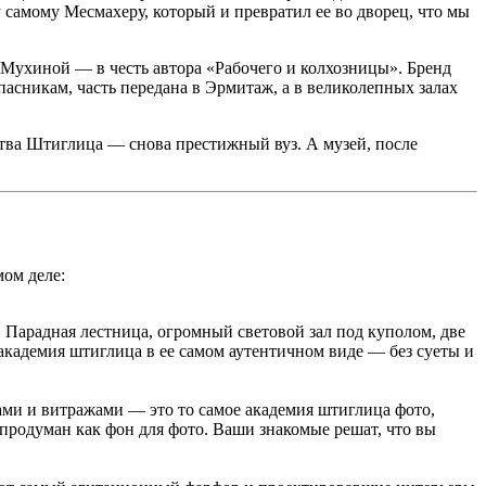
у самому Месмахеру, который и превратил ее во дворец, что мы
Мухиной — в честь автора «Рабочего и колхозницы». Бренд
асникам, часть передана в Эрмитаж, а в великолепных залах
ства Штиглица — снова престижный вуз. А музей, после
мом деле:
 Парадная лестница, огромный световой зал под куполом, две
 академия штиглица в ее самом аутентичном виде — без суеты и
ами и витражами — это то самое академия штиглица фото,
 продуман как фон для фото. Ваши знакомые решат, что вы