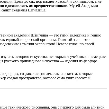
ледия. Здесь до сих пор пахнет краской и скипидаром, а не
ли вдохновлять их предшественников.
Музей Академии
и санкт академия Штиглица.
твенной академии Штиглица — это гимн эклектике и гению
как единый творческий организм. Главный зал — это
подсвечивая тысячи экспонатов! Невероятное, по своей
 изучать историю искусства, не открывая учебников: немецкие
цы русского прикладного искусства — изделия из фарфора
 о дворцах, создавались по лекалам и эскизам, которые
ер создал пространство, которое само учит красоте и
ище технического рисования, она с первого дня была элитной.