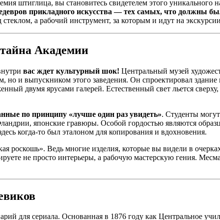
мия штиглица, вы становитесь свидетелем этого уникального нас
девров прикладного искусства — тех самых, что должны бы
стеклом, а рабочий инструмент, за которым и идут на экскурси
 тайна Академии
 внутри
вас ждет культурный шок!
Центральный музей художес
, но и выпускником этого заведения. Он спроектировал здание 
ный двумя ярусами галерей. Естественный свет льется сверху, 
анные по принципу «лучше один раз увидеть»
. Студенты могут
Фландрии, японские гравюры. Особой гордостью являются образ
десь когда-то был эталоном для копирования и вдохновения.
кая роскошь». Ведь многие изделия, которые вы видели в очерках
руете не просто интерьеры, а рабочую мастерскую гения. Месмах
шевиков
рий для сериала. Основанная в 1876 году как Центральное учил