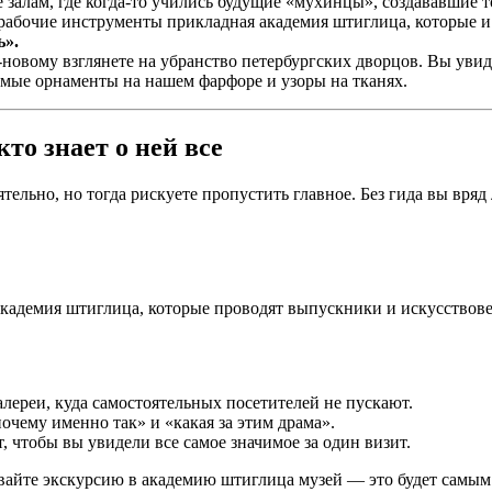
же залам, где когда-то учились будущие «мухинцы», создававши
 рабочие инструменты прикладная академия штиглица, которые и
ь».
овому взглянете на убранство петербургских дворцов. Вы увид
самые орнаменты на нашем фарфоре и узоры на тканях.
то знает о ней все
льно, но тогда рискуете пропустить главное. Без гида вы вряд 
 академия штиглица, которые проводят выпускники и искусствове
алереи, куда самостоятельных посетителей не пускают.
«почему именно так» и «какая за этим драма».
 чтобы вы увидели все самое значимое за один визит.
ывайте экскурсию в академию штиглица музей — это будет самым 