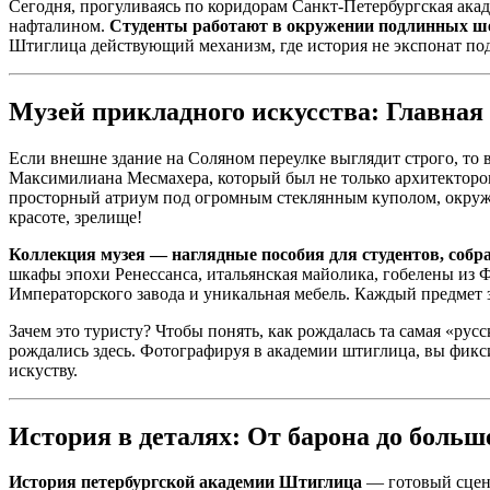
Сегодня, прогуливаясь по коридорам Санкт-Петербургская акаде
нафталином.
Студенты работают в окружении подлинных ше
Штиглица действующий механизм, где история не экспонат под 
Музей прикладного искусства: Главная
Если внешне здание на Соляном переулке выглядит строго, то
Максимилиана Месмахера, который был не только архитектором
просторный атриум под огромным стеклянным куполом, окружен
красоте, зрелище!
Коллекция музея — наглядные пособия для студентов, собр
шкафы эпохи Ренессанса, итальянская майолика, гобелены из 
Императорского завода и уникальная мебель. Каждый предмет з
Зачем это туристу? Чтобы понять, как рождалась та самая «русс
рождались здесь. Фотографируя в академии штиглица, вы фикси
искуству.
История в деталях: От барона до боль
История петербургской академии Штиглица
— готовый сцена