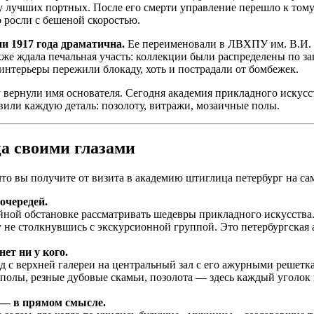
в у лучших портных. После его смерти управление перешло к том
 росли с бешеной скоростью.
 1917 года драматична.
Ее переименовали в ЛВХПУ им. В.И. 
е ждала печальная участь: коллекции были распределены по зап
нтерьеры пережили блокаду, хоть и пострадали от бомбежек.
у вернули имя основателя. Сегодня академия прикладного искус
вили каждую деталь: позолоту, витражи, мозаичные полы.
а своими глазами
что вы получите от визита в академию штиглица петербург на са
очередей.
ойной обстановке рассматривать шедевры прикладного искусства.
у не столкнувшись с экскурсионной группой. Это петербургская
ет ни у кого.
д с верхней галереи на центральный зал с его ажурными решетк
 полы, резные дубовые скамьи, позолота — здесь каждый уголок
 — в прямом смысле.