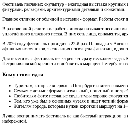
Фестиваль песчаных скульптур - ежегодная выставка крупных
фигурами, рельефами, архитектурными деталями и сюжетами.
Главное отличие от обычной выставки - формат. Работы стоят 
В разговорной речи такие работы иногда называют песочными 
уплотнённого влажного песка. В них есть лица, орнаменты, ар
В 2026 году фестиваль проходит в 22-й раз. Площадка у Алексе
афишных источников, экспозиция посвящена фантазии, вдохно
Для посетителя фестиваль песка решает сразу несколько задач.
Петропавловской крепости и добавить в маршрут Петербурга се
Кому стоит идти
Туристам, которые впервые в Петербурге и хотят совмест
Семьям с детьми: формат визуальный, понятный и не тре
Любителям фото: песчаные скульптуры хорошо смотрятся
Тем, кто уже был в основных музеях и ищет летний форм
Жителям города, которым нужен короткий маршрут на 1–2
Лучше воспринимать фестиваль не как быстрый аттракцион, а к
набережной.