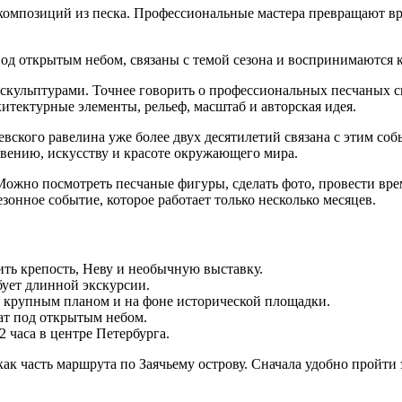
 композиций из песка. Профессиональные мастера превращают в
под открытым небом, связаны с темой сезона и воспринимаются к
скульптурами. Точнее говорить о профессиональных песчаных с
хитектурные элементы, рельеф, масштаб и авторская идея.
евского равелина уже более двух десятилетий связана с этим соб
вению, искусству и красоте окружающего мира.
 Можно посмотреть песчаные фигуры, сделать фото, провести вре
зонное событие, которое работает только несколько месяцев.
ить крепость, Неву и необычную выставку.
бует длинной экскурсии.
 крупным планом и на фоне исторической площадки.
ат под открытым небом.
 часа в центре Петербурга.
ак часть маршрута по Заячьему острову. Сначала удобно пройти 