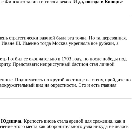
 с Финского залива и голоса веков.
И да, погода в Копорье
ень стратегически важной была эта точка. Но та, деревянная,
Иване III. Именно тогда Москва укрепляла все рубежи, а
етр I отбил ее окончательно в 1703 году, но после победы под
вориту. Представьте: неприступный бастион стал личной
нные. Поднимитесь по крутой лестнице на стену, пройдите по
овокружительный вид на окрестности. Это и есть главная
и Юденича.
Крепость вновь стала ареной для сражения, как и
чение этого места как оборонительного узла никуда не делось.