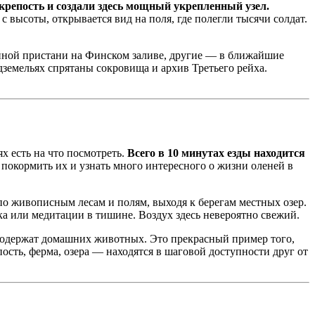
репость и создали здесь мощный укрепленный узел.
 высоты, открывается вид на поля, где полегли тысячи солдат.
йной пристани на Финском заливе, другие — в ближайшие
одземельях спрятаны сокровища и архив Третьего рейха.
ях есть на что посмотреть.
Всего в 10 минутах езды находится
 покормить их и узнать много интересного о жизни оленей в
по живописным лесам и полям, выходя к берегам местных озер.
ка или медитации в тишине. Воздух здесь невероятно свежий.
одержат домашних животных. Это прекрасный пример того,
пость, ферма, озера — находятся в шаговой доступности друг от