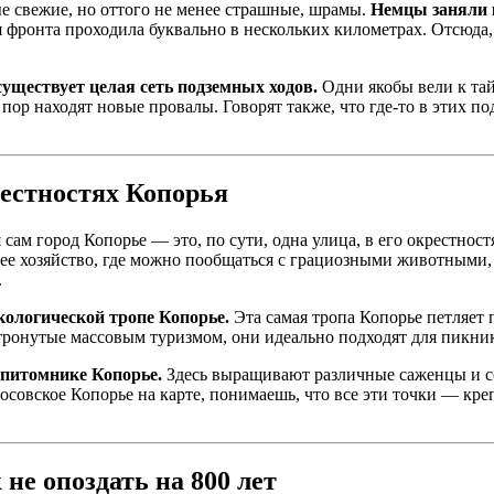
ые свежие, но оттого не менее страшные, шрамы.
Немцы заняли к
фронта проходила буквально в нескольких километрах. Отсюда, с
существует целая сеть подземных ходов.
Одни якобы вели к та
 пор находят новые провалы. Говорят также, что где-то в этих п
рестностях Копорья
сам город Копорье — это, по сути, одна улица, в его окрестност
щее хозяйство, где можно пообщаться с грациозными животными,
.
ологической тропе Копорье.
Эта самая тропа Копорье петляет 
е тронутые массовым туризмом, они идеально подходят для пикни
о питомнике Копорье.
Здесь выращивают различные саженцы и с
осовское Копорье на карте, понимаешь, что все эти точки — кре
не опоздать на 800 лет