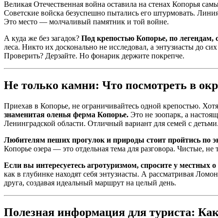
Великая Отечественная война оставила на стенах Копорья сам
Советские войска безуспешно пытались его штурмовать. Линия 
Это место — молчаливый памятник и той войне.
А куда же без загадок?
Под крепостью Копорье, по легендам, 
леса. Никто их досконально не исследовал, а энтузиасты до сих
Проверить? Дерзайте. Но фонарик держите покрепче.
Не только камни: Что посмотреть в ок
Приехав в Копорье, не ограничивайтесь одной крепостью. Хотя 
знаменитая оленья ферма Копорье.
Это не зоопарк, а настоя
Ленинградской области. Отличный вариант для семей с детьми
Любителям пеших прогулок и природы стоит пройтись по эк
Копорье озера — это отдельная тема для разговора. Чистые, н
Если вы интересуетесь агротуризмом, спросите у местных 
как в глубинке находят себя энтузиасты. А рассматривая Ломон
друга, создавая идеальный маршрут на целый день.
Полезная информация для туриста: Как 