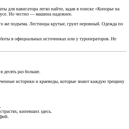
аты для навигатора легко найти, задав в поиске «Копорье на
бусе. Но честно — машина надежнее.
го же подъема. Лестницы крутые, грунт неровный. Одежда по
аботы в официальных источниках или у туроператоров. Не
в десять раз больше.
влеченные историки и краеведы, которые знают каждую трещину
.
страстях, кипевших здесь.
фий.