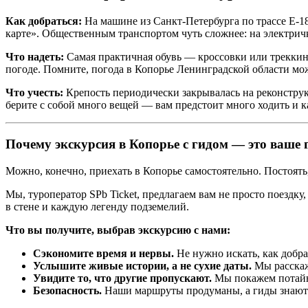
Как добраться:
На машине из Санкт-Петербурга по трассе Е-18
карте». Общественным транспортом чуть сложнее: на электричк
Что надеть:
Самая практичная обувь — кроссовки или треккинг
погоде. Помните, погода в Копорье Ленинградской области мо
Что учесть:
Крепость периодически закрывалась на реконстру
берите с собой много вещей — вам предстоит много ходить и к
Почему экскурсия в Копорье с гидом — это ваше
Можно, конечно, приехать в Копорье самостоятельно. Постоять,
Мы, туроператор SPb Ticket, предлагаем вам не просто поездк
в стене и каждую легенду подземелий.
Что вы получите, выбрав экскурсию с нами:
Сэкономите время и нервы.
Не нужно искать, как добра
Услышите живые истории, а не сухие даты.
Мы расскаже
Увидите то, что другие пропускают.
Мы покажем потайн
Безопасность.
Наши маршруты продуманы, а гиды знают 