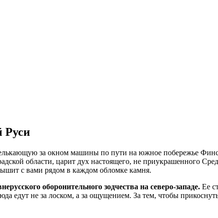
й Руси
мелькающую за окном машины по пути на южное побережье Финс
адской области, царит дух настоящего, не приукрашенного Средн
 дышит с вами рядом в каждом обломке камня.
ерусского оборонительного зодчества на северо-западе.
Ее с
да едут не за лоском, а за ощущением. За тем, чтобы прикоснут