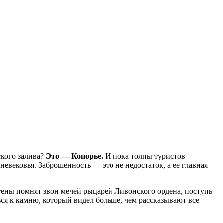
кого залива?
Это — Копорье.
И пока толпы туристов
евековья. Заброшенность — это не недостаток, а ее главная
тены помнят звон мечей рыцарей Ливонского ордена, поступь
ься к камню, который видел больше, чем рассказывают все