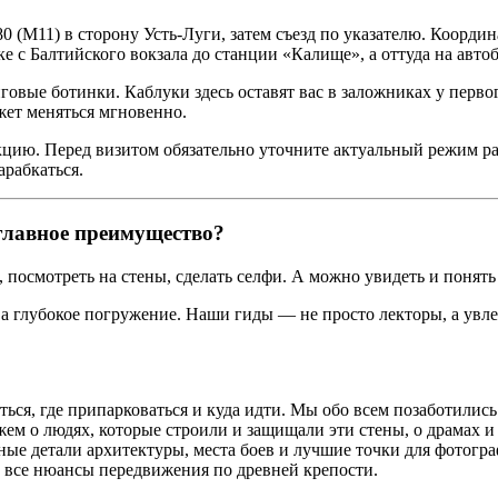
0 (М11) в сторону Усть-Луги, затем съезд по указателю. Координ
е с Балтийского вокзала до станции «Калище», а оттуда на авто
овые ботинки. Каблуки здесь оставят вас в заложниках у перво
жет меняться мгновенно.
кцию. Перед визитом обязательно уточните актуальный режим р
арабкаться.
 главное преимущество?
 посмотреть на стены, сделать селфи. А можно увидеть и понять 
у, а глубокое погружение. Наши гиды — не просто лекторы, а у
ться, где припарковаться и куда идти. Мы обо всем позаботились
м о людях, которые строили и защищали эти стены, о драмах и 
ые детали архитектуры, места боев и лучшие точки для фотогра
все нюансы передвижения по древней крепости.