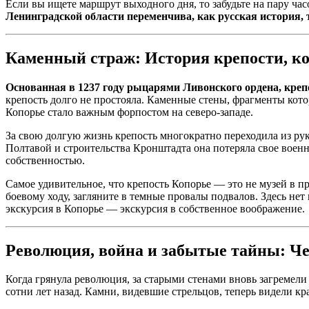
Если вы ищете маршрут выходного дня, то забудьте на пару час
Ленинградской области переменчива, как русская история, 
Каменный страж: История крепости, ко
Основанная в 1237 году рыцарями Ливонского ордена, кре
крепость долго не простояла. Каменные стены, фрагменты кото
Копорье стало важным форпостом на северо-западе.
За свою долгую жизнь крепость многократно переходила из рук
Полтавой и строительства Кронштадта она потеряла свое военн
собственностью.
Самое удивительное, что крепость Копорье — это не музей в 
боевому ходу, загляните в темные провалы подвалов. Здесь нет
экскурсия в Копорье — экскурсия в собственное воображение.
Революция, война и забытые тайны: Ч
Когда грянула революция, за старыми стенами вновь загремели
сотни лет назад. Камни, видевшие стрельцов, теперь видели кр