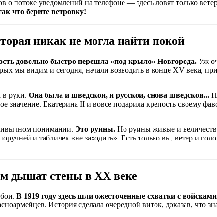
ов о потоке уведомлений на телефоне — здесь ловят только ветер
так что берите ветровку!
торая никак не могла найти покой
пость довольно быстро перешла «под крыло» Новгорода.
Уж оч
рых мы видим и сегодня, начали возводить в конце XV века, при 
 в руки.
Она была и шведской, и русской, снова шведской...
П
ое значение. Екатерина II и вовсе подарила крепость своему фа
привычном понимании.
Это руины.
Но руины живые и величестве
 поручней и табличек «не заходить». Есть только вы, ветер и гол
ем дышат стены в XX веке
 бои.
В 1919 году здесь шли ожесточенные схватки с войскам
асноармейцев. История сделала очередной виток, доказав, что зна