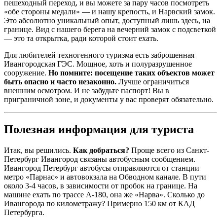
пешеходный переход, и вы можете за пару часов посмотреть
«обе стороны медали» — и нашу крепость, и Нарвский замок.
Это абсолютно уникальный опыт, доступный лишь здесь, на
границе. Вид с нашего берега на вечерний замок с подсветкой
— это та открытка, ради которой стоит ехать.
Для любителей техногенного туризма есть заброшенная
Ивангородская ГЭС. Мощное, хоть и полуразрушенное
сооружение.
Но помните: посещение таких объектов может
быть опасно и часто незаконно.
Лучше ограничиться
внешним осмотром. И не забудьте паспорт! Вы в
приграничной зоне, и документы у вас проверят обязательно.
Полезная информация для туриста
Итак, вы решились.
Как добраться?
Проще всего из Санкт-
Петербург Ивангород связаны автобусным сообщением.
Ивангород Петербург автобусы отправляются от станции
метро «Парнас» и автовокзала на Обводном канале. В пути
около 3-4 часов, в зависимости от пробок на границе. На
машине ехать по трассе А-180, она же «Нарва». Сколько до
Ивангорода по километражу? Примерно 150 км от КАД
Петербурга.