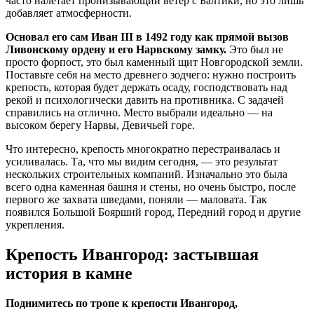
часто налетает пронизывающий ветер с Балтики, но это лишь
добавляет атмосферности.
Основал его сам Иван III в 1492 году как прямой вызов
Ливонскому ордену и его Нарвскому замку.
Это был не
просто форпост, это был каменный щит Новгородской земли.
Поставьте себя на место древнего зодчего: нужно построить
крепость, которая будет держать осаду, господствовать над
рекой и психологически давить на противника. С задачей
справились на отлично. Место выбрали идеально — на
высоком берегу Нарвы, Девичьей горе.
Что интересно, крепость многократно перестраивалась и
усиливалась. Та, что мы видим сегодня, — это результат
нескольких строительных компаний. Изначально это была
всего одна каменная башня и стены, но очень быстро, после
первого же захвата шведами, поняли — маловата. Так
появился Большой Боярший город, Передний город и другие
укрепления.
Крепость Ивангород: застывшая
история в камне
Поднимитесь по тропе к крепости Ивангород,