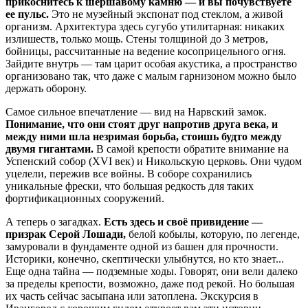
прикоснитесь к шершавому камню — и вы почувствуете
ее пульс.
Это не музейный экспонат под стеклом, а живой
организм. Архитектура здесь сугубо утилитарная: никаких
излишеств, только мощь. Стены толщиной до 3 метров,
бойницы, рассчитанные на ведение косоприцельного огня.
Зайдите внутрь — там царит особая акустика, а пространство
организовано так, что даже с малым гарнизоном можно было
держать оборону.
Самое сильное впечатление — вид на Нарвский замок.
Понимание, что они стоят друг напротив друга века, и
между ними шла незримая борьба, стоишь будто между
двумя гигантами.
В самой крепости обратите внимание на
Успенский собор (XVI век) и Никольскую церковь. Они чудом
уцелели, пережив все войны. В соборе сохранились
уникальные фрески, что большая редкость для таких
фортификационных сооружений.
А теперь о загадках.
Есть здесь и своё привидение —
призрак Серой Лошади,
белой кобылы, которую, по легенде,
замуровали в фундаменте одной из башен для прочности.
Историки, конечно, скептически улыбнутся, но кто знает...
Еще одна тайна — подземные ходы. Говорят, они вели далеко
за пределы крепости, возможно, даже под рекой. Но большая
их часть сейчас засыпана или затоплена. Экскурсия в