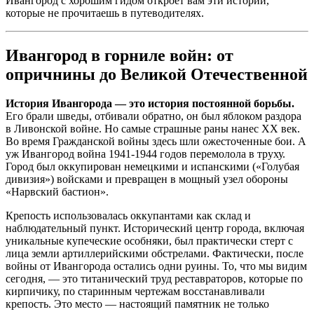
Ивангород с хорошим гидом откроет вам эти истории,
которые не прочитаешь в путеводителях.
Ивангород в горниле войн: от
опричнины до Великой Отечественной
История Ивангорода — это история постоянной борьбы.
Его брали шведы, отбивали обратно, он был яблоком раздора
в Ливонской войне. Но самые страшные раны нанес XX век.
Во время Гражданской войны здесь шли ожесточенные бои. А
уж Ивангород война 1941-1944 годов перемолола в труху.
Город был оккупирован немецкими и испанскими («Голубая
дивизия») войсками и превращен в мощный узел обороны
«Нарвский бастион».
Крепость использовалась оккупантами как склад и
наблюдательный пункт. Исторический центр города, включая
уникальные купеческие особняки, был практически стерт с
лица земли артиллерийскими обстрелами. Фактически, после
войны от Ивангорода остались одни руины. То, что мы видим
сегодня, — это титанический труд реставраторов, которые по
кирпичику, по старинным чертежам восстанавливали
крепость. Это место — настоящий памятник не только